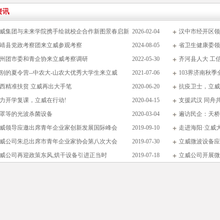
资讯
威集团与未来学院携手绘就校企合作新图景春启新
2026-02-04
汉中市经开区领
靖县党政考察团来立威参观考察
2024-08-05
省卫生健康委领
州团市委和青企协来立威考察调研
2022-05-30
齐河县人大 工
别的夏令营--中农大-山农大优秀大学生来立威
2021-07-06
103界济南秋
西精准扶贫 立威再出大手笔
2020-06-20
抗疫卫士，立威
力开学复课，立威在行动!
2020-04-15
支援武汉 同舟
罩等的光波杀菌设备
2020-03-04
遍访民企：天桥
威领导应邀出席青年企业家创新发展国际峰会
2019-09-10
走进海阳·立威
威公司朱总出席市青年企业家协会第八次大会
2019-07-30
立威微波设备应
威公司再迎政策东风,烘干设备引进正当时
2019-07-18
立威公司开展微