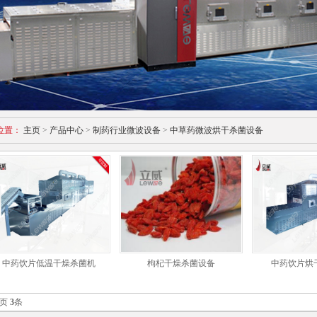
位置：
主页
>
产品中心
>
制药行业微波设备
>
中草药微波烘干杀菌设备
中药饮片低温干燥杀菌机
枸杞干燥杀菌设备
中药饮片烘
页
3
条