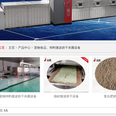
位置：
主页
>
产品中心
>
宠物食品、饲料微波烘干杀菌设备
宠物饲料微波烘干杀菌设备
猫砂微波烘干设备
复合肥
页
4
条