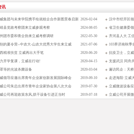
资讯
威集团与未来学院携手绘就校企合作新图景春启新
2026-02-04
汉中市经开区领
靖县党政考察团来立威参观考察
2024-08-05
省卫生健康委领
州团市委和青企协来立威考察调研
2022-05-30
齐河县人大 工
别的夏令营--中农大-山农大优秀大学生来立威
2021-07-06
103界济南秋
西精准扶贫 立威再出大手笔
2020-06-20
抗疫卫士，立威
力开学复课，立威在行动!
2020-04-15
支援武汉 同舟
罩等的光波杀菌设备
2020-03-04
遍访民企：天桥
威领导应邀出席青年企业家创新发展国际峰会
2019-09-10
走进海阳·立威
威公司朱总出席市青年企业家协会第八次大会
2019-07-30
立威微波设备应
威公司再迎政策东风,烘干设备引进正当时
2019-07-18
立威公司开展微