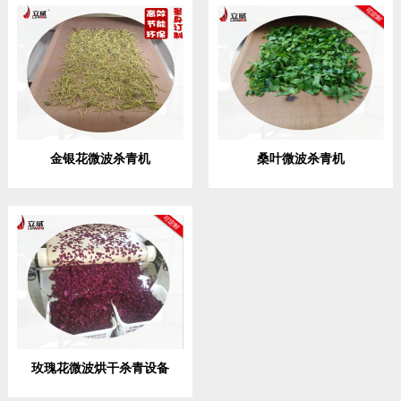
金银花微波杀青机
桑叶微波杀青机
玫瑰花微波烘干杀青设备