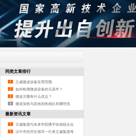
同类文章排行
立威微波设备应用范围
如何检测微波设备的元器件？
微波灭菌有什么优点？
微波加热与其他加热相比有哪些优
点？
最新资讯文章
立威集团与未来学院携手绘就校企合
作新图景春启新程
汉中市经开区领导一行来立威集团考