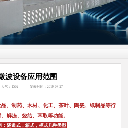
微波设备应用范围
人气：
1502
发表时间：2019-07-27
品、制药、木材、化工、茶叶、陶瓷、纸制品等行
青、解冻、烧结、萃取等功能。
有：隧道式，箱式，柜式几种类型