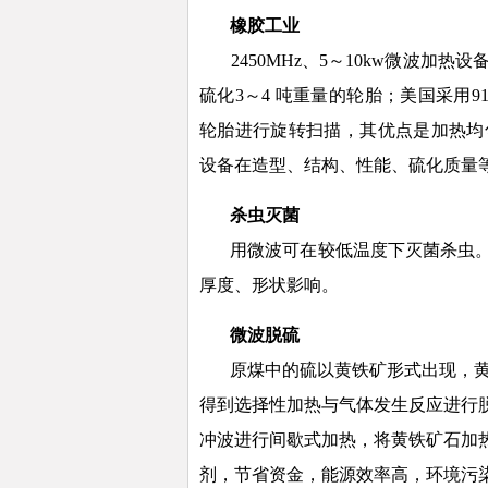
橡胶工业
2450
MHz、5～10kw微波加
硫化3～4 吨重量的轮胎；美国采用
9
轮胎进行旋转扫描，其优点是加热均
设备在造型、结构、性能、硫化质量
杀虫灭菌
用微波可在较低温度下灭菌杀虫
厚度、形状影响。
微波
脱硫
原煤中的硫以黄铁矿形式出现，
得到选择性加热与气体发生反应进行
冲波进行间歇式加热，将黄铁矿石加热
剂，节省资金，能源效率高，环境污