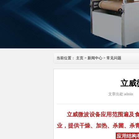
当前位置：
主页
>
新闻中心
>
常见问题
立威
文章出处:admin
立威微波设备应用范围遍及食
业，提供干燥、加热、杀菌、杀
应用结构