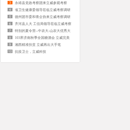
察调研
永靖县党政考察团来立威参观考察
省卫生健康委领导莅临立威考察调研
德州团市委和青企协来立威考察调研
齐河县人大 工信局领导莅临立威考察
特别的夏令营--中农大-山农大优秀大
学生来立威
103界济南秋季全国糖酒会 立威完美
收官
湘西精准扶贫 立威再出大手笔
抗疫卫士，立威科技