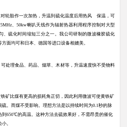
热设备对轮胎作一次加热，升温到硫化温度后用热风 保温，可
15MHz、50kw喇叭天线作为辐射热器利用程序控制对大型
匀、硫化时间缩短三分之一。我公司研制
的微波橡胶硫化
等方面均可和日本、德国等进口设备相媲美。
。可处理食品、药品、烟草、木材等，升温速度快不受物料
黄铁矿比煤有更高的损耗角正切，因此利用微波可使黄铁矿
脱硫。
而煤不受影响。理想方法是以持续时间为0.1秒的脉
到650℃的高温。这种方法去硫效果好，不需
昂贵的催化
染小。