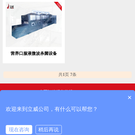
营养口服液微波杀菌设备
共
1
页
7
条
全国订购服务热线
×
13290328698
欢迎来到立威公司，有什么可以帮您？
回到顶部
现在咨询
稍后再说