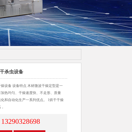
干杀虫设备
燥设备 设备特点 木材微波干燥定型是一
有加热均匀、干燥速度快、不走形、质量
化和自动化生产一系列优点。 1烘干干燥
高，
13290328698
：