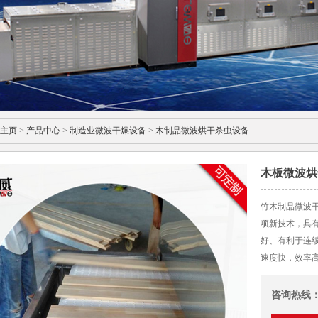
主页
>
产品中心
>
制造业微波干燥设备
>
木制品微波烘干杀虫设备
木板微波烘
竹木制品微波干
项新技术，具
好、有利于连续
速度快，效率
咨询热线